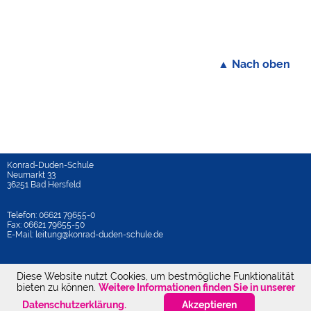
▲ Nach oben
Konrad-Duden-Schule
Neumarkt 33
36251 Bad Hersfeld
Telefon: 06621 79655-0
Fax: 06621 79655-50
E-Mail: leitung@konrad-duden-schule.de
Diese Website nutzt Cookies, um bestmögliche Funktionalität
bieten zu können.
Weitere Informationen finden Sie in unserer
Datenschutz
Impressum
Datenschutzerklärung.
Akzeptieren