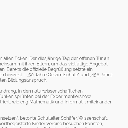
allen Ecken: Der diesjährige Tag der offenen Tür an
insam mit ihren Eltern, um das vielfältige Angebot
ereits die offizielle Begrüßung setzte ein
äen hinweist – „50 Jahre Gesamtschule“ und „456 Jahre
erten Bildungsanspruch.
Andrang. In den naturwissenschaftlichen
unken sprühten bei der Experimentiershow,
iert, wie eng Mathematik und Informatik miteinander
setzen“, betonte Schulleiter Schäfer. Wissenschaft,
sportbegeisterte Kinder Vereine besuchen könnten,