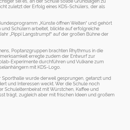
htiger sei es, an der Schule solide Grundlagen zu
cht zuletzt der Erfolg eines KDS-Schülers, der als
 im Bundesprogramm „Künste öffnen Welten“ und gehört
und Schülern arbeitet, blickte auf erfolgreiche
Jahr „Pippi Langstrumpf“ auf der großen Bühne der
nnens, Poptanzgruppen brachten Rhythmus in die
Aufmerksamkeit erregte zudem der Entwurf zur
Geolab-Experimente durchführen und Vulkane zum
üsselanhängern mit KDS-Logo.
er Sporthalle wurde derweil gesprungen, getanzt und
dert und Interessen weckt. Wer die Schule noch
r Schulelternbeirat mit Würstchen, Kaffee und
st trägt, zugleich aber mit frischen Ideen und großem