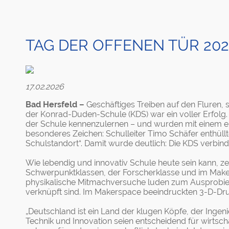
TAG DER OFFENEN TÜR 20
17.02.2026
Bad Hersfeld –
Geschäftiges Treiben auf den Fluren, 
der Konrad-Duden-Schule (KDS) war ein voller Erfolg
der Schule kennenzulernen – und wurden mit einem eb
besonderes Zeichen: Schulleiter Timo Schäfer enthüllt
Schulstandort“. Damit wurde deutlich: Die KDS verbind
Wie lebendig und innovativ Schule heute sein kann, z
Schwerpunktklassen, der Forscherklasse und im Make
physikalische Mitmachversuche luden zum Ausprobiere
verknüpft sind. Im Makerspace beeindruckten 3-D-Dru
„Deutschland ist ein Land der klugen Köpfe, der Ingen
Technik und Innovation seien entscheidend für wirtsch