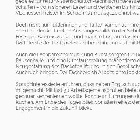
gebe es für naturwissenschaftlich-technisc
h Interess
schaffen – vom sicheren Lesen und Verstehen bis hin zu
Vizehessenmeister im Schach (U13) ausgezeichnet wu
Doch nicht nur Tüftlerinnen und Tüftler kamen auf ih
damit zu den kulturellen Aushängeschildern der Schule
Festspiel-Saisons zurück und machte Lust auf das ko
Bad Hersfelder Festspiele zu sehen sein – erneut mit B
Auch die Fachbereiche Musik und Kunst sorgten für 
Pausenhalle, und eine Kunstausstellung präsentierte 
Neugestaltung des Basketballfeldes. In den Gesells
Ausbruch bringen. Der Fachbereich Arbeitslehre lockt
Sprachinteressierte erfuhren, dass neben Englisch au
mitgemacht. Mit fast 30 Arbeitsgemeinschaften bietet 
genauer kennenlernen wollte, konnte an Führungen dur
Kuchen. Am Ende des Tages blieb vor allem eines: der 
Engagement in die Zukunft blickt.