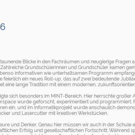
26
staunende Blicke in den Fachräumen und neugierige Fragen an 
. Zahlreiche Grundschülerinnen und Grundschüler kamen geme
enso informativen wie unterhaltsamen Programm empfangen. B
e feierlich ein neues Roll-up, das auf zwei bedeutende Jubil
et eine lange Tradition mit einem modernen, zukunftsorienti
eigte sich besonders im MINT-Bereich. Hier herrschte großer 
rspace wurde geforscht, experimentiert und programmiert. F
n ein, und im Informatikprojekt wurde anschaulich demonstr
cker und Lasercutter mit kreativen Werkstücken.
ieure und Denker. Genau hier müssen wir auch in der Schule an
aftlichen Erfolg und gesellschaftlichen Fortschritt. Während 