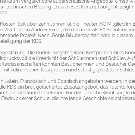
ierte kaum vergleichbare außerschulische Angebote. Umso wic
r technischen Bildung. Dass dieses Konzept aufgeht, zeigt ni
rde.
re Kosten. Seit über zehn Jahren ist die Theater-AG Mitglied
. AG-Leiterin Andrea Exner, die mit mehr als 80 Schülerinnen 
mmende Projekt: Nach „Ronja Räubertochter“ wird in diesem 
eteiligung der KDS.
Begeisterung. Die Duden-Singers gaben Kostproben ihres Kö
eindrucksvoll die Kreativität der Schülerinnen und Schüler. 
chaftswissenschaften konnten Besucherinnen und Besucher 
e mit kulinarischen Kostproben und selbst geplotteten Schl
ch Latein, Französisch und Spanisch angeboten werden. In d
die KDS ein breit gefächertes Zusatzangebot, das Talente för
ch die Gebäude teilnehmen. Für das leibliche Wohl sorgte de
Eindruck einer Schule, die ihre lange Geschichte selbstbewus