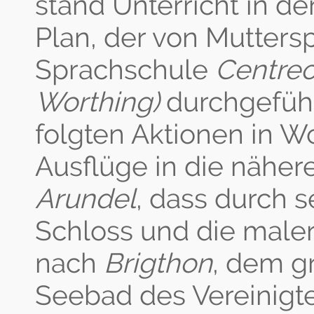
stand Unterricht in d
Plan, der von Mutters
Sprachschule
Centreo
Worthing)
durchgeführ
folgten Aktionen in W
Ausflüge in die nähe
Arundel
, dass durch s
Schloss und die maleri
nach
Brigthon
, dem g
Seebad des Vereinigt